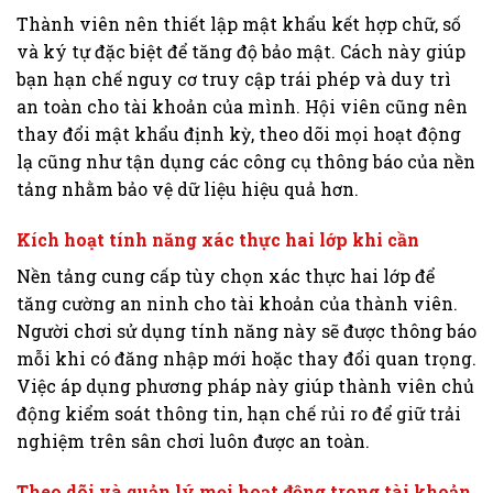
Thành viên nên thiết lập mật khẩu kết hợp chữ, số
và ký tự đặc biệt để tăng độ bảo mật. Cách này giúp
bạn hạn chế nguy cơ truy cập trái phép và duy trì
an toàn cho tài khoản của mình. Hội viên cũng nên
thay đổi mật khẩu định kỳ, theo dõi mọi hoạt động
lạ cũng như tận dụng các công cụ thông báo của nền
tảng nhằm bảo vệ dữ liệu hiệu quả hơn.
Kích hoạt tính năng xác thực hai lớp khi cần
Nền tảng cung cấp tùy chọn xác thực hai lớp để
tăng cường an ninh cho tài khoản của thành viên.
Người chơi sử dụng tính năng này sẽ được thông báo
mỗi khi có đăng nhập mới hoặc thay đổi quan trọng.
Việc áp dụng phương pháp này giúp thành viên chủ
động kiểm soát thông tin, hạn chế rủi ro để giữ trải
nghiệm trên sân chơi luôn được an toàn.
Theo dõi và quản lý mọi hoạt động trong tài khoản