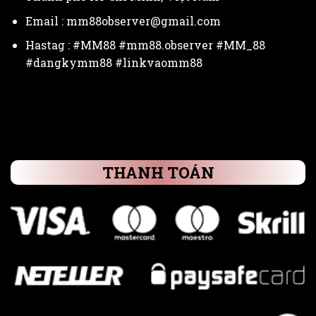
Email :
mm88observer@gmail.com
Hastag :
#MM88 #mm88.observer #MM_88
#dangkymm88 #linkvaomm88
THANH TOÁN