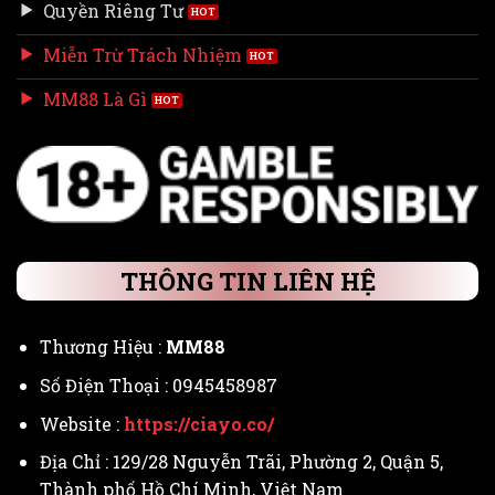
Quyền Riêng Tư
Miễn Trừ Trách Nhiệm
MM88 Là Gì
THÔNG TIN LIÊN HỆ
Thương Hiệu :
MM88
Số Điện Thoại :
0945458987
Website :
https://ciayo.co/
Địa Chỉ :
129/28 Nguyễn Trãi, Phường 2, Quận 5,
Thành phố Hồ Chí Minh, Việt Nam