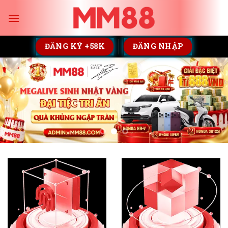
Skip
to
content
ĐĂNG KÝ +58K
ĐĂNG NHẬP