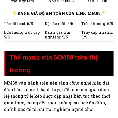
trải nghiệm
nhận 12.888K
săn 8.888K
ĐÁNH GIÁ ĐỘ AN TOÀN CỦA LINK MM88
Tốc độ load: 5/5
Độ bảo mật: 5/5
Tiền thưởng: 5/5
Lưu lượng truy cập:
Đánh giá trải
Truy cập nhanh:
5/5
nghiệm: 5/5
5/5
Thế mạnh của MM88 trên thị
trường
MM88 vận hành trên nền tảng công nghệ hiện đại,
đảm bảo sự minh bạch tuyệt đối cho mọi giao dịch.
Hệ thống tỷ lệ kèo được cập nhật liên tục theo thời
gian thực, mang đến môi trường cá cược ổn định,
chính xác để tối ưu trải nghiệm người chơi.