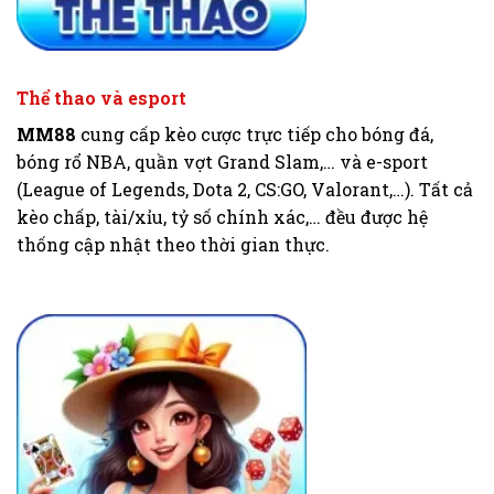
Thể thao và esport
MM88
cung cấp kèo cược trực tiếp cho bóng đá,
bóng rổ NBA, quần vợt Grand Slam,… và e-sport
(League of Legends, Dota 2, CS:GO, Valorant,…). Tất cả
kèo chấp, tài/xỉu, tỷ số chính xác,… đều được hệ
thống cập nhật theo thời gian thực.