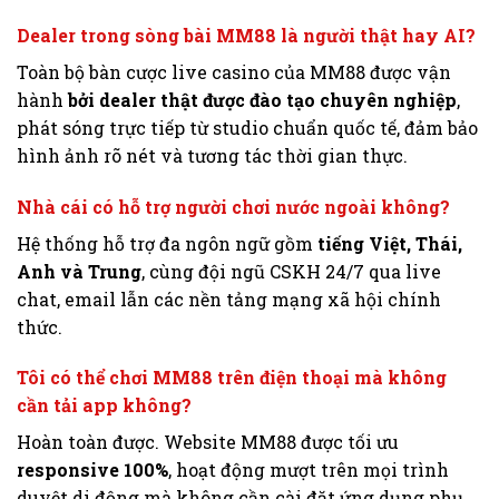
Dealer trong sòng bài MM88 là người thật hay AI?
Toàn bộ bàn cược live casino của MM88 được vận
hành
bởi dealer thật được đào tạo chuyên nghiệp
,
phát sóng trực tiếp từ studio chuẩn quốc tế, đảm bảo
hình ảnh rõ nét và tương tác thời gian thực.
Nhà cái có hỗ trợ người chơi nước ngoài không?
Hệ thống hỗ trợ đa ngôn ngữ gồm
tiếng Việt, Thái,
Anh và Trung
, cùng đội ngũ CSKH 24/7 qua live
chat, email lẫn các nền tảng mạng xã hội chính
thức.
Tôi có thể chơi MM88 trên điện thoại mà không
cần tải app không?
Hoàn toàn được. Website MM88 được tối ưu
responsive 100%
, hoạt động mượt trên mọi trình
duyệt di động mà không cần cài đặt ứng dụng phụ.