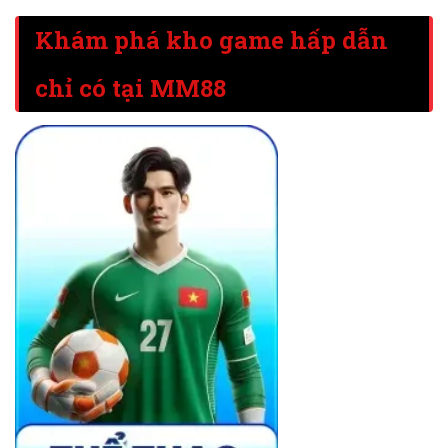
Khám phá kho game hấp dẫn
chỉ có tại MM88