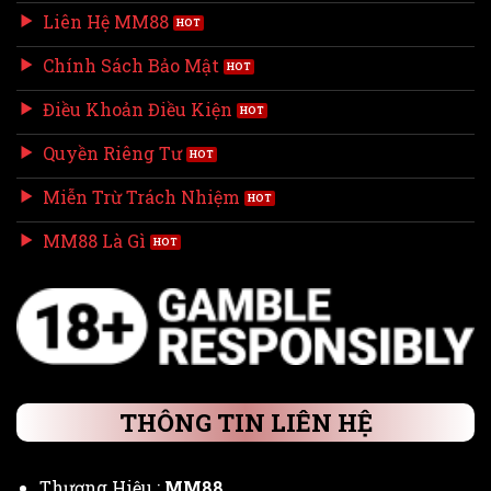
Liên Hệ MM88
Chính Sách Bảo Mật
Điều Khoản Điều Kiện
Quyền Riêng Tư
Miễn Trừ Trách Nhiệm
MM88 Là Gì
THÔNG TIN LIÊN HỆ
Thương Hiệu :
MM88