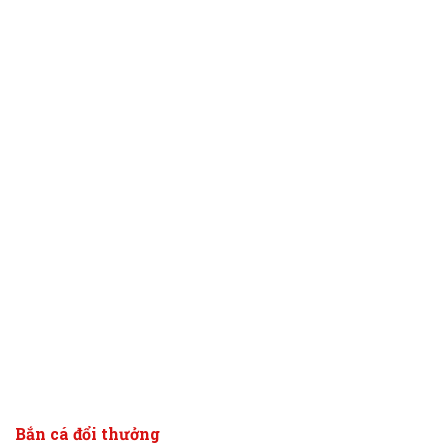
Bắn cá đổi thưởng